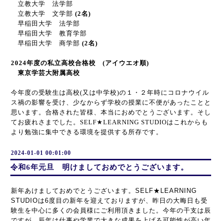
立教大学 法学部
立教大学 文学部
(2名)
早稲田大学 法学部
早稲田大学 教育学部
早稲田大学 商学部
(2名)
2024
年度の私立高校合格校
(
アイウエオ順
)
東京学芸大附属高校
今年度の受験生は高校(又は中学校)の１・２年時にコロナウイル
ス禍の影響を受け、少なからず学校の授業に不便があったことと
思います。合格された皆様、本当におめでとうございます。そし
てお疲れさまでした。
SELF
★
LEARNING STUDIO
はこれからも
より勉強に集中できる環境を提供する所存です。
2024-01-01 00:01:00
令和6年元旦 明けましておめでとうございます。
新年あけましておめでとうございます。SELF★LEARNING
STUDIOは6度目の新年を迎えておりますが、昨日の大晦日も受
験生を中心に多くの会員様にご利用頂きました。今年の干支は辰
ですが、辰年は仕事や学業で大きな成果を上げる可能性が高い年