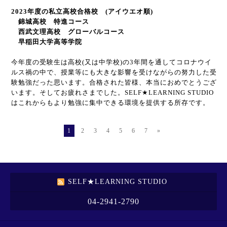
2023
年度の私立高校合格校
(
アイウエオ順
)
錦城高校 特進コース
西武文理高校 グローバルコース
早稲田大学高等学院
今年度の受験生は高校(又は中学校)の3年間を通してコロナウイ
ルス禍の中で、授業等にも大きな影響を受けながらの努力した受
験勉強だった思います。合格された皆様、本当におめでとうござ
います。そしてお疲れさまでした。
SELF
★
LEARNING STUDIO
はこれからもより勉強に集中できる環境を提供する所存です。
1
2
3
4
5
6
7
»
SELF★LEARNING STUDIO
04-2941-2790