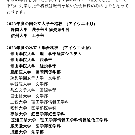
下記に列挙した合格校は報告を頂いた会員様のみのものとなって
おります。
2023
年度の国公立大学合格校
(
アイウエオ順
)
静岡大学 農学部生物資源学科
信州大学 工学部
2023
年度の私立大学合格校
(
アイウエオ順
)
青山学院大学 理工学部経営システム
青山学院大学 法学部
青山学院大学 経済学部
亜細亜大学 国際関係学部
跡見学園女子大学 文学部
学習院大学 文学部
共立女子大学 国際学部
国士舘大学 文学部
上智大学 理工学部情報工学科
昭和大学 医学部医学科
専修大学 経営学部経営学科
芝浦工業大学 理工学部情報工学科情報通信工学科
順天堂大学 医学部医学科
成蹊大学 法学部