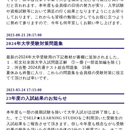
だと言われます。本年度も会員様の日頃の努力が実り、入学試験
や資格試験等において満足の行く結果となりますようにとお祈り
しております。これからも皆様の勉強に少しでもお役に立つよう
に努めて参りますので、今年も何卒宜しくお願い申し上げます。
2023-08-21 20:17:00
2024年大学受験対策問題集
最新の2024年大学受験用の下記教材が書棚に追加されました。
１．旺文社全国大学入試問題正解　①～⑱ (一部追加編を除く)
２．河合塾 2024共通テスト総合問題集　15冊
夏休みも終盤に入り、これらの問題集を会員様の受験対策に役立
てて頂ければ幸いです。
2023-03-24 17:15:00
23年度の入試結果のお知らせ
本年度も一部の後期試験を除いて大学入試がほぼ終了致しまし
た。そこでSELF★LEARNING STUDIOをご利用頂いた受験生の
入試結果をご報告させて頂きます。但し今年度も
残念ながら受験
結果の報告を頂いた会員様は全体の3分の１程度でした。そこで