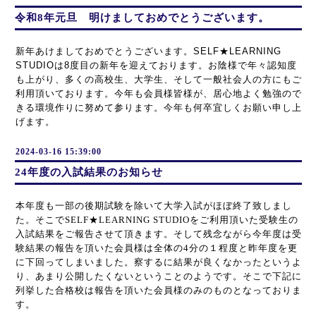
令和8年元旦 明けましておめでとうございます。
新年あけましておめでとうございます。SELF★LEARNING
STUDIOは8度目の新年を迎えております。お陰様で年々認知度
も上がり、多くの高校生、大学生、そして一般社会人の方にもご
利用頂いております。今年も会員様皆様が、居心地よく勉強ので
きる環境作りに努めて参ります。今年も何卒宜しくお願い申し上
げます。
2024-03-16 15:39:00
24年度の入試結果のお知らせ
本年度も一部の後期試験を除いて大学入試がほぼ終了致しまし
た。そこでSELF★LEARNING STUDIOをご利用頂いた受験生の
入試結果をご報告させて頂きます。そして残念ながら今年度は
受
験結果の報告を頂いた会員様は全体の4分の１程度と昨年度を更
に下回ってしまいました。察するに結果が良くなかったというよ
り、あまり公開したくないということのようです。そこで下記に
列挙した合格校は報告を頂いた会員様のみのものとなっておりま
す。