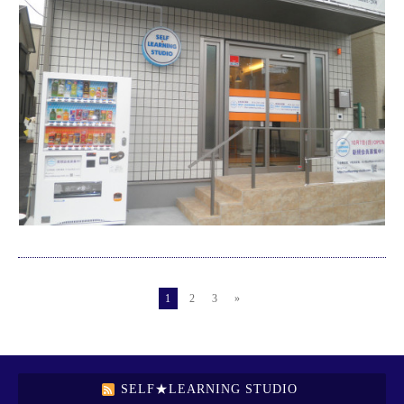
1
2
3
»
SELF★LEARNING STUDIO