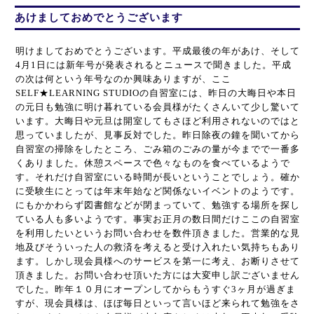
あけましておめでとうございます
明けましておめでとうございます。平成最後の年があけ、そして
4月1日には新年号が発表されるとニュースで聞きました。平成
の次は何という年号なのか興味ありますが、ここ
SELF★LEARNING STUDIOの自習室には、昨日の大晦日や本日
の元日も勉強に明け暮れている会員様がたくさんいて少し驚いて
います。大晦日や元旦は開室してもさほど利用されないのではと
思っていましたが、見事反対でした。昨日除夜の鐘を聞いてから
自習室の掃除をしたところ、ごみ箱のごみの量が今までで一番多
くありました。休憩スペースで色々なものを食べているようで
す。それだけ自習室にいる時間が長いということでしょう。確か
に受験生にとっては年末年始など関係ないイベントのようです。
にもかかわらず図書館などが閉まっていて、勉強する場所を探し
ている人も多いようです。事実お正月の数日間だけここの自習室
を利用したいというお問い合わせを数件頂きました。営業的な見
地及びそういった人の救済を考えると受け入れたい気持ちもあり
ます。しかし現会員様へのサービスを第一に考え、お断りさせて
頂きました。お問い合わせ頂いた方には大変申し訳ございません
でした。昨年１０月にオープンしてからもうすぐ3ヶ月が過ぎま
すが、現会員様は、ほぼ毎日といって言いほど来られて勉強をさ